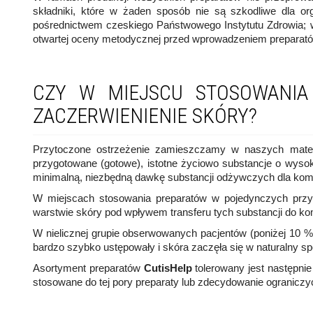
składniki, które w żaden sposób nie są szkodliwe dla or
pośrednictwem czeskiego Państwowego Instytutu Zdrowia; 
otwartej oceny metodycznej przed wprowadzeniem preparató
CZY W MIEJSCU STOSOWANIA
ZACZERWIENIENIE SKÓRY?
Przytoczone ostrzeżenie zamieszczamy w naszych materi
przygotowane (gotowe), istotne życiowo substancje o wysok
minimalną, niezbędną dawkę substancji odżywczych dla kom
W miejscach stosowania preparatów w pojedynczych przy
warstwie skóry pod wpływem transferu tych substancji do kom
W nielicznej grupie obserwowanych pacjentów (poniżej 10
bardzo szybko ustępowały i skóra zaczęła się w naturalny s
Asortyment preparatów
CutisHelp
tolerowany jest następni
stosowane do tej pory preparaty lub zdecydowanie ograniczy