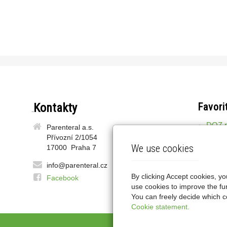
Favori
Contacts
DOZ.p
Parenteral a.s.
LEK24
Přívozní 2/1054
WAPT
We use cookies
17000 Praha 7
GEMIN
info@parenteral.cz
By clicking Accept cookies, y
Facebook
use cookies to improve the fu
You can freely decide which co
Cookie statement.