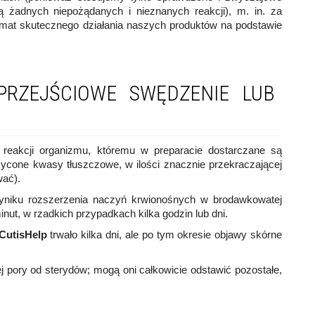
ą żadnych niepożądanych i nieznanych reakcji), m. in. za
mat skutecznego działania naszych produktów na podstawie
PRZEJŚCIOWE SWĘDZENIE LUB
reakcji organizmu, któremu w preparacie dostarczane są
sycone kwasy tłuszczowe, w ilości znacznie przekraczającej
wać).
yniku rozszerzenia naczyń krwionośnych w brodawkowatej
nut, w rzadkich przypadkach kilka godzin lub dni.
CutisHelp
trwało kilka dni, ale po tym okresie objawy skórne
 pory od sterydów; mogą oni całkowicie odstawić pozostałe,