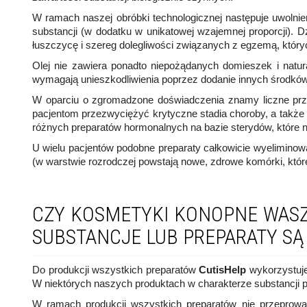
W ramach naszej obróbki technologicznej następuje uwoln
substancji (w dodatku w unikatowej wzajemnej proporcji). D
łuszczycę i szereg dolegliwości związanych z egzemą, któryc
Olej nie zawiera ponadto niepożądanych domieszek i natur
wymagają unieszkodliwienia poprzez dodanie innych środków 
W oparciu o zgromadzone doświadczenia znamy liczne prz
pacjentom przezwyciężyć krytyczne stadia choroby, a także 
różnych preparatów hormonalnych na bazie sterydów, które nar
U wielu pacjentów podobne preparaty całkowicie wyeliminow
(w warstwie rozrodczej powstają nowe, zdrowe komórki, któr
CZY KOSMETYKI KONOPNE WASZE
SUBSTANCJE LUB PREPARATY SĄ
Do produkcji wszystkich preparatów
CutisHelp
wykorzystuje
W niektórych naszych produktach w charakterze substancji 
W ramach produkcji wszystkich preparatów nie przeprowa