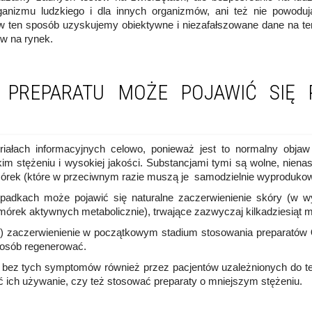
ganizmu ludzkiego i dla innych organizmów, ani też nie powoduj
w ten sposób uzyskujemy obiektywne i niezafałszowane dane na te
w na rynek.
 PREPARATU MOŻE POJAWIĆ SIĘ 
ałach informacyjnych celowo, ponieważ jest to normalny objaw 
im stężeniu i wysokiej jakości. Substancjami tymi są wolne, niena
órek (które w przeciwnym razie muszą je samodzielnie wyproduko
padkach może pojawić się naturalne zaczerwienienie skóry (w w
órek aktywnych metabolicznie), trwające zazwyczaj kilkadziesiąt mi
 %) zaczerwienienie w początkowym stadium stosowania preparatów
posób regenerować.
e bez tych symptomów również przez pacjentów uzależnionych do tej
ć ich używanie, czy też stosować preparaty o mniejszym stężeniu.