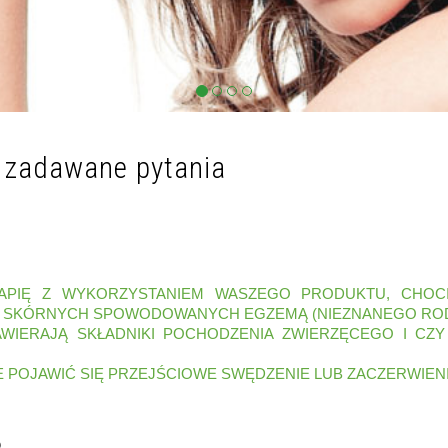
j zadawane pytania
PIĘ Z WYKORZYSTANIEM WASZEGO PRODUKTU, CHOC
 SKÓRNYCH SPOWODOWANYCH EGZEMĄ (NIEZNANEGO RODZA
WIERAJĄ SKŁADNIKI POCHODZENIA ZWIERZĘCEGO I CZ
 POJAWIĆ SIĘ PRZEJŚCIOWE SWĘDZENIE LUB ZACZERWIEN