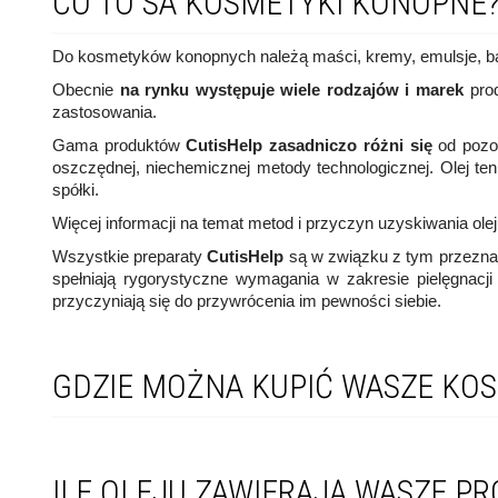
CO TO SA KOSMETYKI KONOPNE
Do kosmetyków konopnych należą maści, kremy, emulsje, bal
Obecnie
na rynku
występuje wiele rodzajów i marek
pro
zastosowania.
Gama produktów
CutisHelp
zasadniczo różni się
od pozos
oszczędnej, niechemicznej metody technologicznej. Olej t
spółki.
Więcej informacji na temat metod i przyczyn uzyskiwania ole
Wszystkie preparaty
CutisHelp
są w związku z tym przezna
spełniają rygorystyczne wymagania w zakresie pielęgnacj
przyczyniają się do przywrócenia im pewności siebie.
GDZIE MOŻNA KUPIĆ WASZE KO
ILE OLEJU ZAWIERAJĄ WASZE P