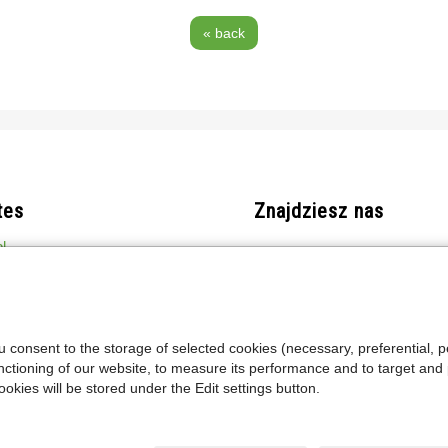
« back
tes
Znajdziesz nas
l
.pl
EKA.pl
I.pl
ou consent to the storage of selected cookies (necessary, preferential,
nctioning of our website, to measure its performance and to target and
okies will be stored under the Edit settings button.
Polityka prywatności