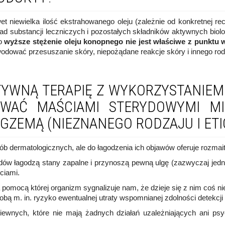
t niewielka ilość ekstrahowanego oleju (zależnie od konkretnej re
substancji leczniczych i pozostałych składników aktywnych biologi
to
wyższe stężenie oleju konopnego nie jest właściwe z punktu 
dować przesuszanie skóry, niepożądane reakcje skóry i innego rod
YWNĄ TERAPIĘ Z WYKORZYSTANIEM
WAĆ MAŚCIAMI STERYDOWYMI MI
EMĄ (NIEZNANEGO RODZAJU I ETIO
b dermatologicznych, ale do łagodzenia ich objawów oferuje rozmait
dów łagodzą stany zapalne i przynoszą pewną ulgę (zazwyczaj jedna
ciami.
a pomocą której organizm sygnalizuje nam, że dzieje się z nim coś n
bą m. in. ryzyko ewentualnej utraty wspomnianej zdolności detekcji 
iewnych, które nie mają żadnych działań uzależniających ani ps