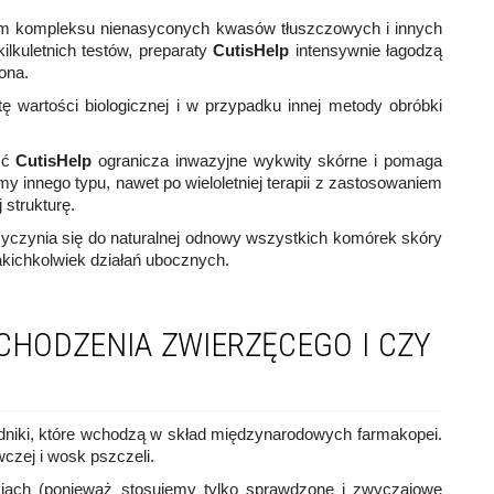
nym kompleksu nienasyconych kwasów tłuszczowych i innych
ilkuletnich testów, preparaty
CutisHelp
intensywnie łagodzą
ona.
 wartości biologicznej i w przypadku innej metody obróbki
.
ść
CutisHelp
ogranicza inwazyjne wykwity skórne i pomaga
 innego typu, nawet po wieloletniej terapii z zastosowaniem
 strukturę.
yczynia się do naturalnej odnowy wszystkich komórek skóry
akichkolwiek działań ubocznych.
CHODZENIA ZWIERZĘCEGO I CZY
adniki, które wchodzą w skład międzynarodowych farmakopei.
czej i wosk pszczeli.
ziach (ponieważ stosujemy tylko sprawdzone i zwyczajowe