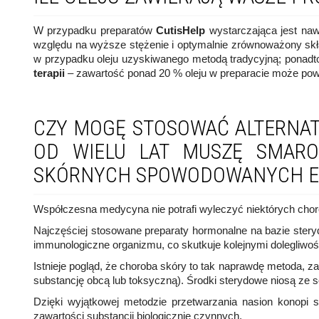
W przypadku preparatów
CutisHelp
wystarczająca jest nawe
względu na wyższe stężenie i optymalnie zrównoważony skład 
w przypadku oleju uzyskiwanego metodą tradycyjną; ponad
terapii
– zawartość ponad 20 % oleju w preparacie może powo
CZY MOGĘ STOSOWAĆ ALTERNAT
OD WIELU LAT MUSZĘ SMARO
SKÓRNYCH SPOWODOWANYCH EGZ
Współczesna medycyna nie potrafi wyleczyć niektórych choró
Najczęściej stosowane preparaty hormonalne na bazie stery
immunologiczne organizmu, co skutkuje kolejnymi dolegliwoś
Istnieje pogląd, że choroba skóry to tak naprawdę metoda, z
substancję obcą lub toksyczną). Środki sterydowe niosą ze so
Dzięki wyjątkowej metodzie przetwarzania nasion konopi s
zawartości substancji biologicznie czynnych.