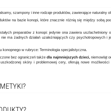
?
samy, szampony i inne rodzaje produktów, zawierające naturalny ol
duktów na bazie konopi, które znacznie różnią się między sobą pod
tałych preparatów z konopi: jedynie ona zawiera uszlachetniony 
en nie ma żadnych działań uzależniających czy psychotropowych i 
ju konopnego w rubryce: Terminologia specjalistyczna.
czone bez ograniczeń także
dla najmniejszych dzieci,
niemowląt 
i uszkodzonej skóry i problemowej cery, oferują nowe możliwośc
SMETYKI?
RODUKTY?