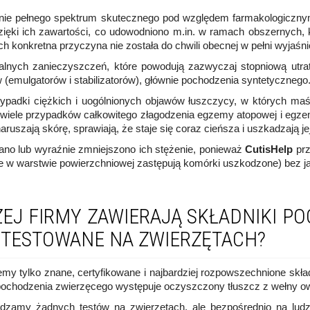
ienie pełnego spektrum skutecznego pod względem farmakologicz
zięki ich zawartości, co udowodniono m.in. w ramach obszernych, k
h konkretna przyczyna nie została do chwili obecnej w pełni wyjaśni
alnych zanieczyszczeń, które powodują zazwyczaj stopniową utratę
(emulgatorów i stabilizatorów), głównie pochodzenia syntetycznego
ypadki ciężkich i uogólnionych objawów łuszczycy, w których ma
wiele przypadków całkowitego złagodzenia egzemy atopowej i egzemy
uszają skórę, sprawiają, że staje się coraz cieńsza i uszkadzają jej
ano lub wyraźnie zmniejszono ich stężenie, ponieważ
CutisHelp
prz
e w warstwie powierzchniowej zastępują komórki uszkodzone) bez j
J FIRMY ZAWIERAJĄ SKŁADNIKI PO
 TESTOWANE NA ZWIERZĘTACH?
my tylko znane, certyfikowane i najbardziej rozpowszechnione skł
pochodzenia zwierzęcego występuje oczyszczony tłuszcz z wełny ow
dzamy żadnych testów na zwierzętach, ale bezpośrednio na lud